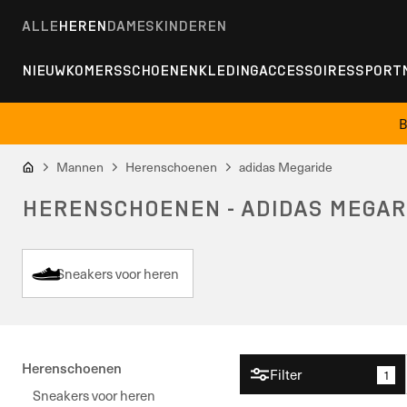
ALLE
HEREN
DAMES
KINDEREN
NIEUWKOMERS
SCHOENEN
KLEDING
ACCESSOIRES
SPORT
B
Mannen
Herenschoenen
adidas Megaride
HERENSCHOENEN - ADIDAS MEGAR
Sneakers voor heren
Herenschoenen
Filter
1
Sneakers voor heren