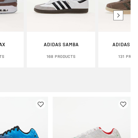
MAX
ADIDAS SAMBA
ADIDAS G
TS
168 PRODUCTS
131 PROD