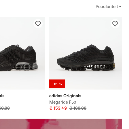
Populariteit
-15 %
als
adidas Originals
Megaride F50
60,00
€ 153,49
€ 180,00