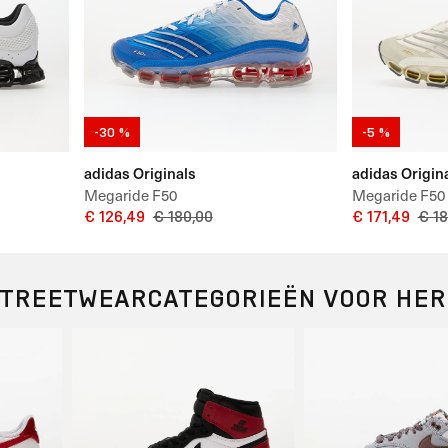
-30 %
-5 %
adidas Originals
adidas Origin
Megaride F50
Megaride F50
€ 126,49
€ 180,00
€ 171,49
€ 18
STREETWEARCATEGORIEËN VOOR HE