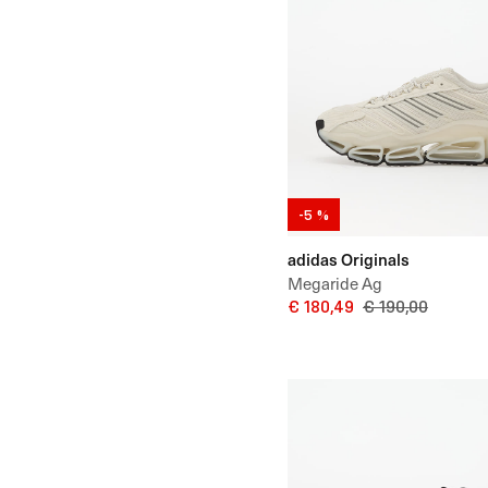
-5 %
adidas Originals
Megaride Ag
€ 180,49
€ 190,00