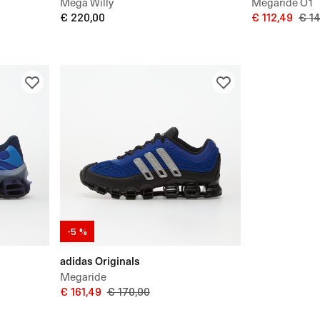
Mega Willy
Megaride O1
€ 220,00
€ 112,49
€ 14
-5 %
adidas Originals
Megaride
€ 161,49
€ 170,00