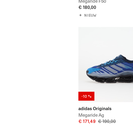
Megaride F50
€ 180,00
NIEUW
-10 %
adidas Originals
Megaride Ag
€ 171,49
€ 190,00