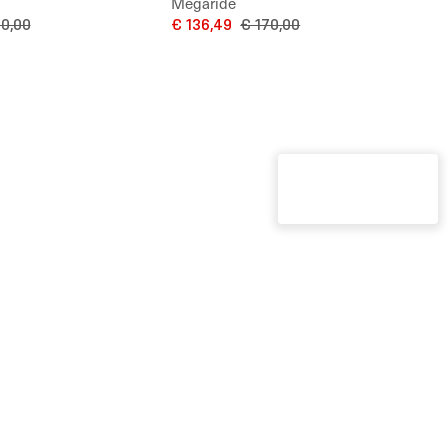
Megaride
0,00
€ 136,49
€ 170,00