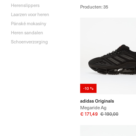
Herenslippers
Producten
:
35
Laarzen voor heren
Pánské mokasíny
Heren sandalen
Schoenverzorging
-10 %
adidas Originals
Megaride Ag
€ 171,49
€ 190,00