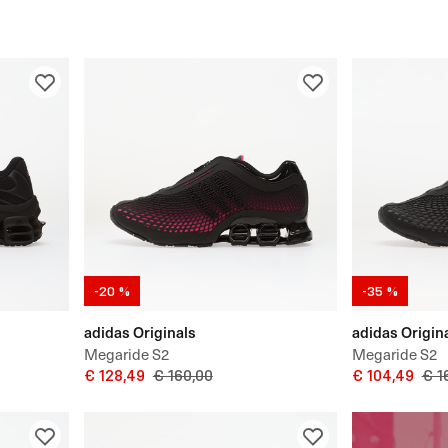
-20 %
-35 %
adidas Originals
adidas Origin
Megaride S2
Megaride S2
€ 128,49
€ 160,00
€ 104,49
€ 1