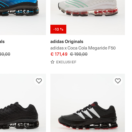
-10 %
als
adidas Originals
adidas x Coca Cola Megaride F50
80,00
€ 171,49
€ 190,00
EXCLUSIEF