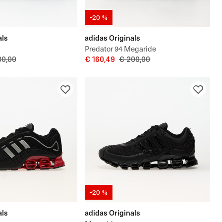
-20 %
als
adidas Originals
Predator 94 Megaride
80,00
€ 160,49
€ 200,00
-20 %
als
adidas Originals