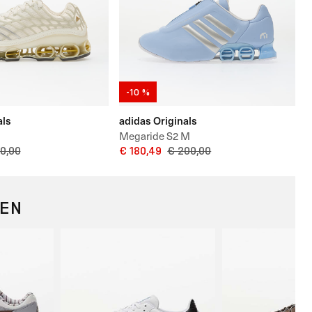
-10 %
als
adidas Originals
Megaride S2 M
0,00
€ 180,49
€ 200,00
REN