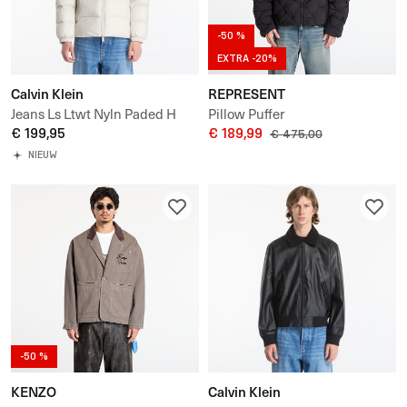
-50 %
EXTRA -20%
Calvin Klein
REPRESENT
Jeans Ls Ltwt Nyln Paded H
Pillow Puffer
€ 199,95
€ 189,99
€ 475,00
NIEUW
-50 %
KENZO
Calvin Klein