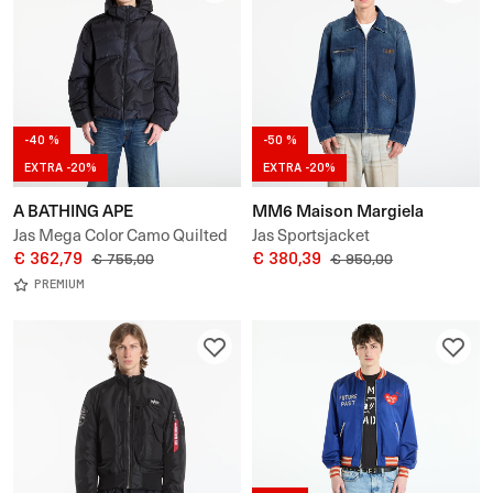
-40 %
-50 %
EXTRA -20%
EXTRA -20%
A BATHING APE
MM6 Maison Margiela
Jas Mega Color Camo Quilted
Jas Sportsjacket
Down Jacket M
€ 362,79
€ 380,39
€ 755,00
€ 950,00
PREMIUM