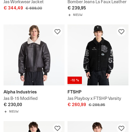
Jas Workwear Jacket
Bomber Jeans Ls Faux Leather
€ 344,49
Sher
€ 239,95
€ 689,00
NIEUW
-10 %
Alpha Industries
FTSHP
Jas B-15 Modified
Jas Playboy x FTSHP Varsity
€ 230,00
Jacket UNISEX
€ 260,99
€ 289,95
NIEUW