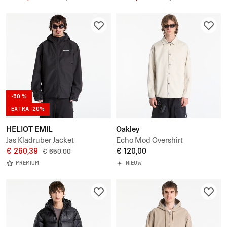
-50 %
EXTRA -20%
HELIOT EMIL
Oakley
Jas Kladruber Jacket
Echo Mod Overshirt
€ 260,39
€ 120,00
€ 650,00
PREMIUM
NIEUW