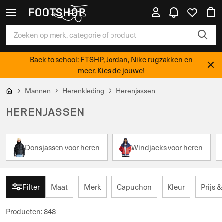
Back to school: FTSHP, Jordan, Nike rugzakken en
meer. Kies de jouwe!
Mannen
Herenkleding
Herenjassen
HERENJASSEN
Donsjassen voor heren
Windjacks voor heren
Filter
Maat
Merk
Capuchon
Kleur
Prijs 
Producten
:
848