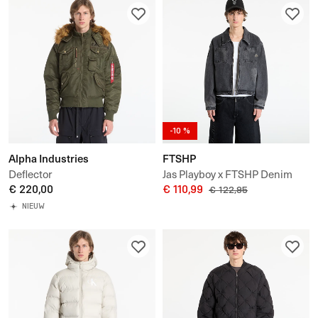
-10 %
Alpha Industries
FTSHP
Deflector
Jas Playboy x FTSHP Denim
€ 220,00
Jacket UNISEX
€ 110,99
€ 122,95
NIEUW