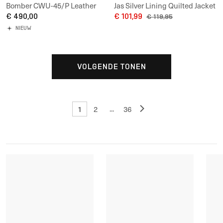
Bomber CWU-45/P Leather
Jas Silver Lining Quilted Jacket
Vintage
€ 490,00
UNISEX
€ 101,99
€ 119,95
NIEUW
VOLGENDE TONEN
1
...
2
36