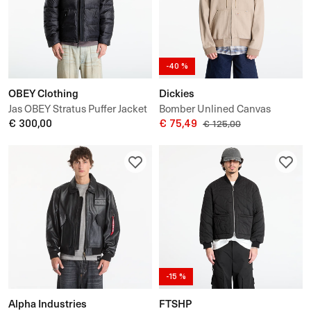
-40 %
OBEY Clothing
Dickies
Jas OBEY Stratus Puffer Jacket
Bomber Unlined Canvas
€ 300,00
Hooded Bomber
€ 75,49
€ 125,00
-15 %
Alpha Industries
FTSHP