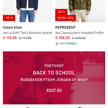
-50 %
-35 %
EXTRA -20%
Calvin Klein
REPRESENT
Jas Ls Soft Tech Bomber Jacket
Jas Translucent Hooded Puffer
€ 115,99
€ 168,39
€ 177,95
€ 420,00
SUSTAINABLE
FOOTSHOP
BACK TO SCHOOL
RUGZAKKEN FTSHP, JORDAN OF NIKE?
KOOP NU