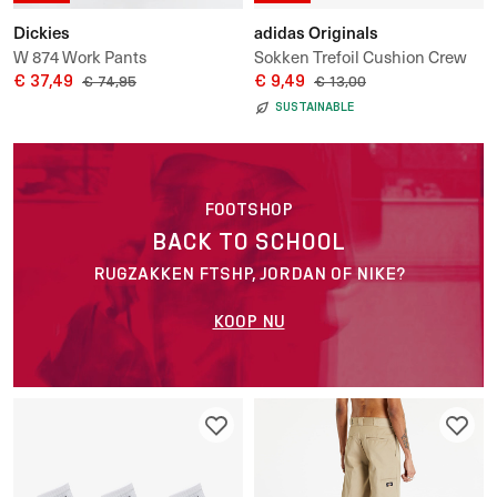
Dickies
adidas Originals
W 874 Work Pants
Sokken Trefoil Cushion Crew
€ 37,49
Sock 3-Pack
€ 9,49
€ 74,95
€ 13,00
SUSTAINABLE
FOOTSHOP
BACK TO SCHOOL
RUGZAKKEN FTSHP, JORDAN OF NIKE?
KOOP NU