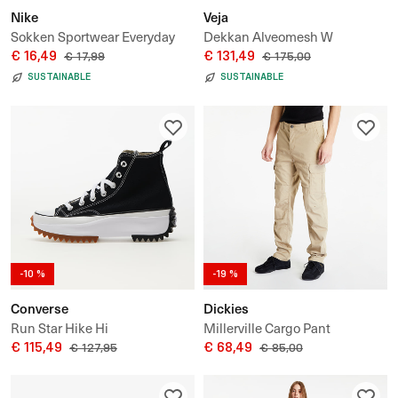
Nike
Veja
Sokken Sportwear Everyday
Dekkan Alveomesh W
Essential Crew 3-Pack Socks
€ 16,49
€ 131,49
€ 17,99
€ 175,00
SUSTAINABLE
SUSTAINABLE
-10 %
-19 %
Converse
Dickies
Run Star Hike Hi
Millerville Cargo Pant
€ 115,49
€ 68,49
€ 127,95
€ 85,00