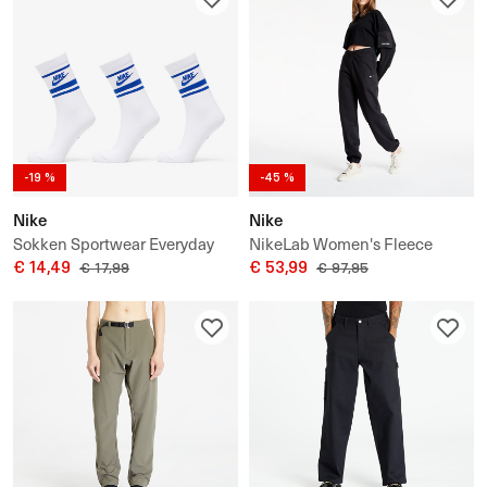
-19 %
-45 %
Nike
Nike
Sokken Sportwear Everyday
NikeLab Women's Fleece
Essential Crew Socks 3-Pack
€ 14,49
Pants
€ 53,99
€ 17,99
€ 97,95