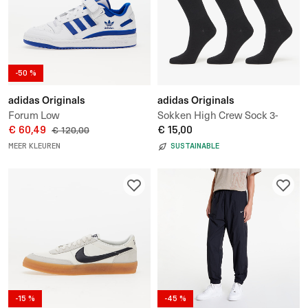
-50 %
adidas Originals
adidas Originals
Forum Low
Sokken High Crew Sock 3-
€ 60,49
pack
€ 15,00
€ 120,00
MEER KLEUREN
SUSTAINABLE
-15 %
-45 %