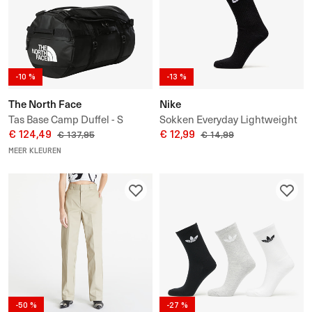
-10 %
-13 %
The North Face
Nike
Tas Base Camp Duffel - S
Sokken Everyday Lightweight
€ 124,49
Crew 3-Pack Socks
€ 12,99
€ 137,95
€ 14,99
MEER KLEUREN
-50 %
-27 %