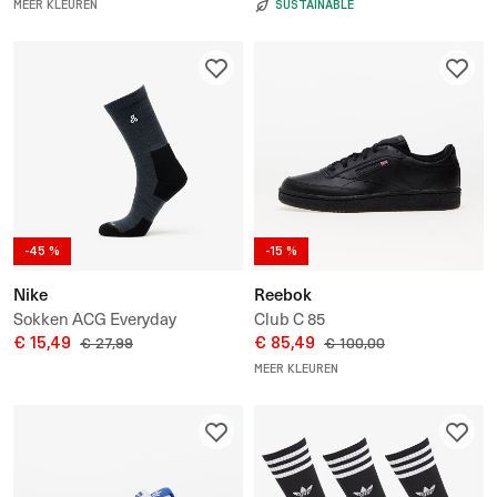
Hoodie
MEER KLEUREN
SUSTAINABLE
-45 %
-15 %
Nike
Reebok
Sokken ACG Everyday
Club C 85
Cushioned Crew Socks 1-Pack
€ 15,49
€ 85,49
€ 27,99
€ 100,00
MEER KLEUREN