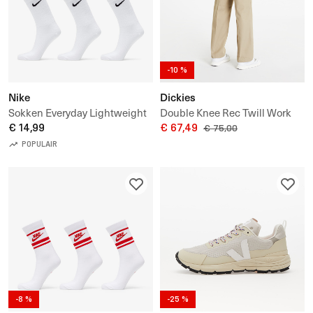
-10 %
Nike
Dickies
Sokken Everyday Lightweight
Double Knee Rec Twill Work
Training Crew Socks 3-Pack
€ 14,99
Pants
€ 67,49
€ 75,00
POPULAIR
-8 %
-25 %