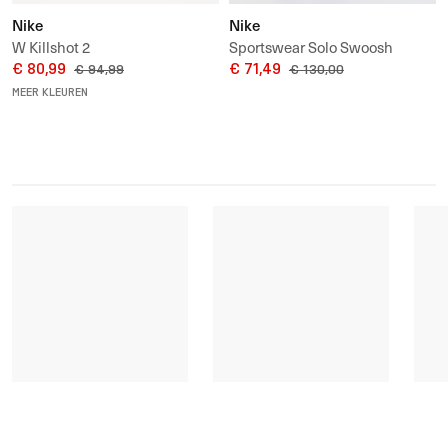
Nike
Nike
W Killshot 2
Sportswear Solo Swoosh
€ 80,99
Men's Track Pants
€ 71,49
€ 94,99
€ 130,00
MEER KLEUREN