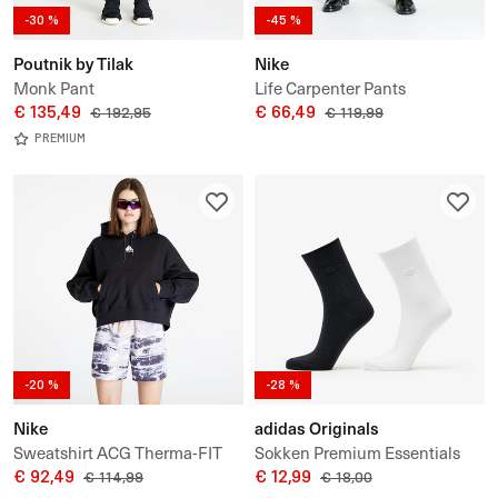
-30 %
-45 %
Poutnik by Tilak
Nike
Monk Pant
Life Carpenter Pants
€ 135,49
€ 66,49
€ 192,95
€ 119,99
PREMIUM
-20 %
-28 %
Nike
adidas Originals
Sweatshirt ACG Therma-FIT
Sokken Premium Essentials
Women's "Tuff Knit" Fleece
€ 92,49
Crew Sock 2-Pack
€ 12,99
€ 114,99
€ 18,00